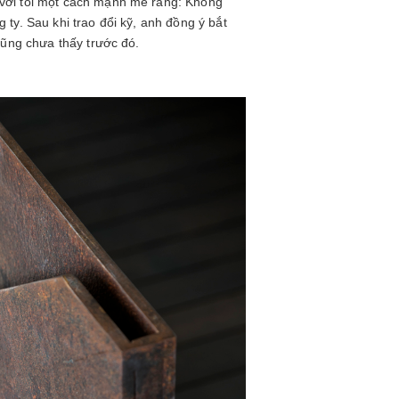
 với tôi một cách mạnh mẽ rằng: Không
ty. Sau khi trao đổi kỹ, anh đồng ý bắt
cũng chưa thấy trước đó.