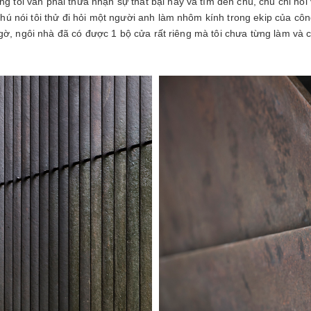
tôi vẫn phải thừa nhận sự thất bại này và tìm đến chú, chú chỉ nói
ú nói tôi thử đi hỏi một người anh làm nhôm kính trong ekip của công 
 ngờ, ngôi nhà đã có được 1 bộ cửa rất riêng mà tôi chưa từng làm và 