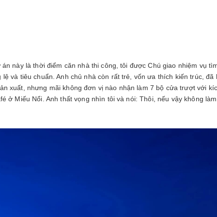
ự án này là thời điểm căn nhà thi công, tôi được Chú giao nhiệm vụ t
lệ và tiêu chuẩn. Anh chủ nhà còn rất trẻ, vốn ưa thích kiến trúc, đã
sản xuất, nhưng mãi không đơn vị nào nhận làm 7 bộ cửa trượt với k
afé ở Miếu Nổi. Anh thất vọng nhìn tôi và nói: Thôi, nếu vậy không là